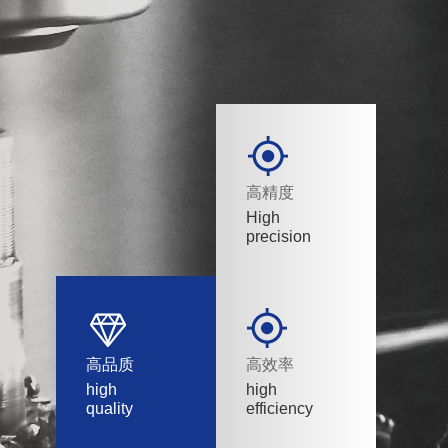
高精度
High
precision
高品质
高效率
high
high
quality
efficiency