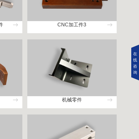
件
CNC加工件3
在
线
咨
询
机械零件