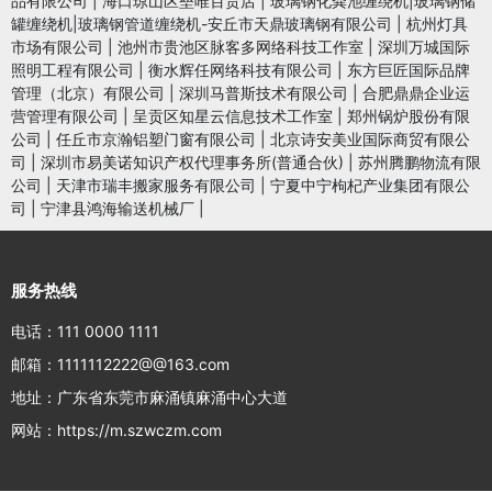
品有限公司
|
海口琼山区垒唯百货店
|
玻璃钢化粪池缠绕机|玻璃钢储
罐缠绕机|玻璃钢管道缠绕机-安丘市天鼎玻璃钢有限公司
|
杭州灯具
市场有限公司
|
池州市贵池区脉客多网络科技工作室
|
深圳万城国际
照明工程有限公司
|
衡水辉任网络科技有限公司
|
东方巨匠国际品牌
管理（北京）有限公司
|
深圳马普斯技术有限公司
|
合肥鼎鼎企业运
营管理有限公司
|
呈贡区知星云信息技术工作室
|
郑州锅炉股份有限
公司
|
任丘市京瀚铝塑门窗有限公司
|
北京诗安美业国际商贸有限公
司
|
深圳市易美诺知识产权代理事务所(普通合伙)
|
苏州腾鹏物流有限
公司
|
天津市瑞丰搬家服务有限公司
|
宁夏中宁枸杞产业集团有限公
司
|
宁津县鸿海输送机械厂
|
服务热线
电话：111 0000 1111
邮箱：1111112222@@163.com
地址：广东省东莞市麻涌镇麻涌中心大道
网站：https://m.szwczm.com