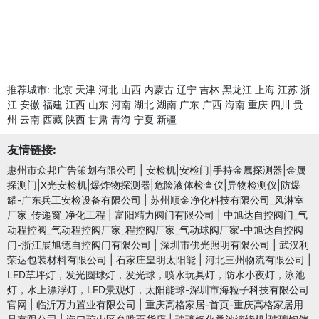
推荐城市:
北京
天津
河北
山西
内蒙古
辽宁
吉林
黑龙江
上海
江苏
浙
江
安徽
福建
江西
山东
河南
湖北
湖南
广东
广西
海南
重庆
四川
贵
州
云南
西藏
陕西
甘肃
青海
宁夏
新疆
友情链接:
惠州市众邦广告策划有限公司
|
安检机|安检门|手持金属探测器|金属
探测门|X光安检机|爆炸物探测器|危险液体检查仪|异物检测仪|防爆
罐-广东兵工安检设备有限公司
|
苏州顺金净化科技有限公司_风淋室
厂家_传递窗_净化工程
|
富阳精力阀门有限公司
|
中旭达自控阀门_气
动程控阀_气动程控阀厂家_程控阀厂家_气动球阀厂家-中旭达自控阀
门-浙江展旭德自控阀门有限公司
|
深圳市佛光照明有限公司
|
武汉利
荣达包装材料有限公司
|
石家庄皇明太阳能
|
河北三州物流有限公司
|
LED草坪灯，发光圆球灯，发光球，喷水玩具灯，防水小夜灯，泳池
灯，水上漂浮灯，LED景观灯，太阳能球-深圳市海粒子科技有限公司
官网
|
临沂万力置业有限公司
|
重庆高格家居-首页-重庆高格家居用