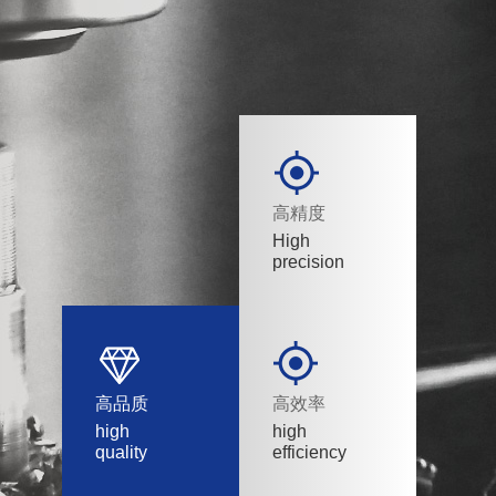
高精度
High
precision
高品质
高效率
high
high
quality
efficiency