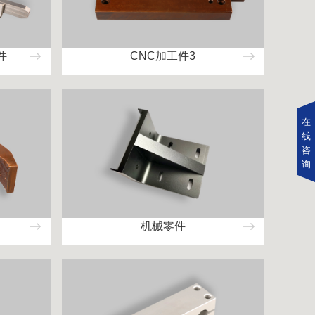
件
CNC加工件3
在
线
咨
询
机械零件