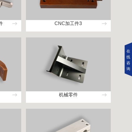
件
CNC加工件3
在
线
咨
询
机械零件