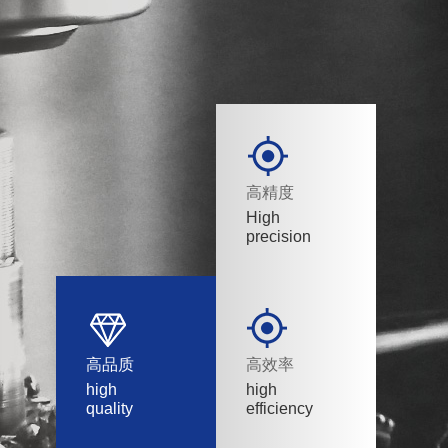
高精度
High
precision
高品质
高效率
high
high
quality
efficiency