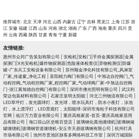
推荐城市:
北京
天津
河北
山西
内蒙古
辽宁
吉林
黑龙江
上海
江苏
浙
江
安徽
福建
江西
山东
河南
湖北
湖南
广东
广西
海南
重庆
四川
贵
州
云南
西藏
陕西
甘肃
青海
宁夏
新疆
友情链接:
惠州市众邦广告策划有限公司
|
安检机|安检门|手持金属探测器|金属
探测门|X光安检机|爆炸物探测器|危险液体检查仪|异物检测仪|防爆
罐-广东兵工安检设备有限公司
|
苏州顺金净化科技有限公司_风淋室
厂家_传递窗_净化工程
|
富阳精力阀门有限公司
|
中旭达自控阀门_气
动程控阀_气动程控阀厂家_程控阀厂家_气动球阀厂家-中旭达自控阀
门-浙江展旭德自控阀门有限公司
|
深圳市佛光照明有限公司
|
武汉利
荣达包装材料有限公司
|
石家庄皇明太阳能
|
河北三州物流有限公司
|
LED草坪灯，发光圆球灯，发光球，喷水玩具灯，防水小夜灯，泳池
灯，水上漂浮灯，LED景观灯，太阳能球-深圳市海粒子科技有限公司
官网
|
临沂万力置业有限公司
|
重庆高格家居-首页-重庆高格家居用
品有限公司
|
海口琼山区垒唯百货店
|
玻璃钢化粪池缠绕机|玻璃钢储
罐缠绕机|玻璃钢管道缠绕机-安丘市天鼎玻璃钢有限公司
|
杭州灯具
市场有限公司
|
池州市贵池区脉客多网络科技工作室
|
深圳万城国际