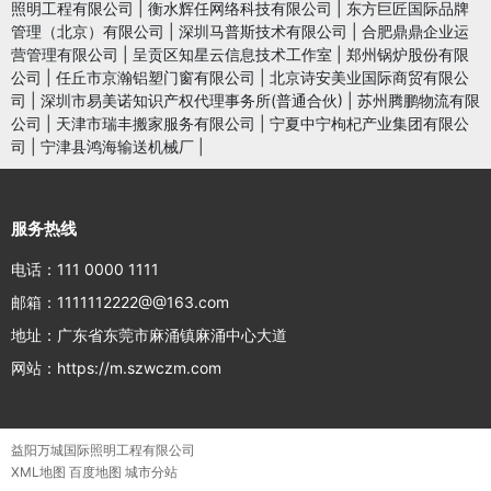
照明工程有限公司
|
衡水辉任网络科技有限公司
|
东方巨匠国际品牌
管理（北京）有限公司
|
深圳马普斯技术有限公司
|
合肥鼎鼎企业运
营管理有限公司
|
呈贡区知星云信息技术工作室
|
郑州锅炉股份有限
公司
|
任丘市京瀚铝塑门窗有限公司
|
北京诗安美业国际商贸有限公
司
|
深圳市易美诺知识产权代理事务所(普通合伙)
|
苏州腾鹏物流有限
公司
|
天津市瑞丰搬家服务有限公司
|
宁夏中宁枸杞产业集团有限公
司
|
宁津县鸿海输送机械厂
|
服务热线
电话：111 0000 1111
邮箱：1111112222@@163.com
地址：广东省东莞市麻涌镇麻涌中心大道
网站：https://m.szwczm.com
益阳万城国际照明工程有限公司
XML地图
百度地图
城市分站