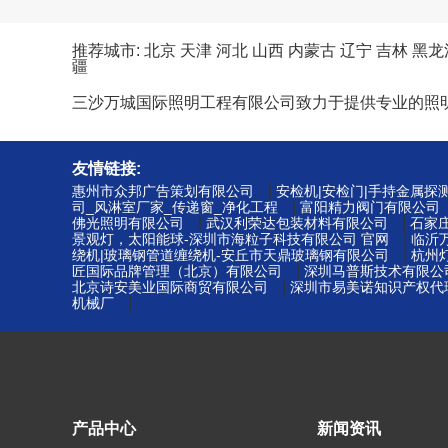
推荐城市:
北京
天津
河北
山西
内蒙古
辽宁
吉林
黑龙
疆
三沙万城国际照明工程有限公司致力于提供专业的照
友情链接:
|
惠州市众邦广告策划有限公司
安检机|安检门|手持金属探
|
司_风淋室厂家_传递窗_净化工程
富阳精力阀门有限公司
|
|
佛光照明有限公司
武汉利荣达包装材料有限公司
石家
|
景观灯，太阳能球-深圳市海粒子科技有限公司 官网
临沂
|
绕机|玻璃钢管道缠绕机-安丘市天鼎玻璃钢有限公司
杭州
|
匠国际品牌管理（北京）有限公司
深圳马普斯技术有限公
|
北京诗安美业国际商贸有限公司
深圳市易美诺知识产权代理
|
机械厂
产品中心
新闻资讯