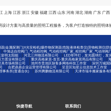
江
上海
江苏
浙江
安徽
福建
江西
山东
河南
湖北
湖南
广东
广西
明设计方案与高质量的照明工程服务，为客户打造独特的照明体
测器|金属探测门|X光安检机|爆炸物探测器|危险液体检查仪|异物检测仪|
|
中旭达自控阀门_气动程控阀_气动程控阀厂家_程控阀厂家_气动球阀
|
|
庄皇明太阳能
河北三州物流有限公司
LED草坪灯，发光圆球灯，发
|
|
万力置业有限公司
重庆高格家居-首页-重庆高格家居用品有限公司
|
|
灯具市场有限公司
池州市贵池区脉客多网络科技工作室
深圳万城国
|
|
司
合肥鼎鼎企业运营管理有限公司
呈贡区知星云信息技术工作室
|
|
事务所(普通合伙)
苏州腾鹏物流有限公司
天津市瑞丰搬家服务有
快捷导航
联系我们