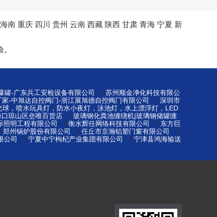
海南
重庆
四川
贵州
云南
西藏
陕西
甘肃
青海
宁夏
新
验。
|
防爆罐-广东兵工安检设备有限公司
苏州顺金净化科技有限公
|
厂家-中旭达自控阀门-浙江展旭德自控阀门有限公司
深圳市
光球，喷水玩具灯，防水小夜灯，泳池灯，水上漂浮灯，LED
|
海口琼山区垒唯百货店
玻璃钢化粪池缠绕机|玻璃钢储罐缠
|
|
际照明工程有限公司
衡水辉任网络科技有限公司
东方巨
|
|
|
郑州锅炉股份有限公司
任丘市京瀚铝塑门窗有限公司
|
|
限公司
宁夏中宁枸杞产业集团有限公司
宁津县鸿海输送